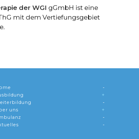
erapie der WGI
gGmbH ist eine
hThG mit dem Vertiefungsgebiet
e.
ome
usbildung
eiterbildung
ber uns
mbulanz
ktuelles