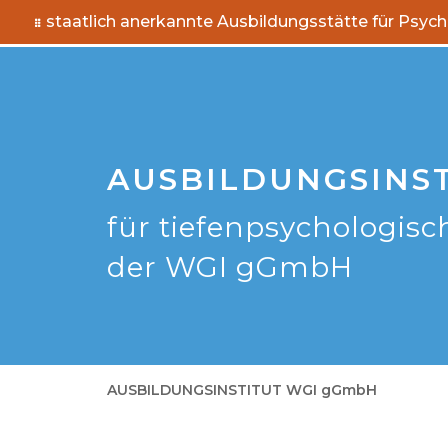
staatlich anerkannte Ausbildungsstätte für Psyc
AUSBILDUNGSINS
für tiefenpsychologisc
der WGI gGmbH
AUSBILDUNGSINSTITUT WGI gGmbH