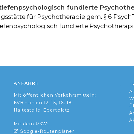
 tiefenpsychologisch fundierte Psychoth
ngsstätte für Psychotherapie gem. § 6 Psyc
iefenpsychologisch fundierte Psychotherapi
ANFAHRT
H
A
Mit öffentlichen Verkehrsmitteln:
W
KVB -Linien 12, 15, 16, 18
Ü
Haltestelle: Ebertplatz
A
A
Mit dem PKW:
Google-Routenplaner