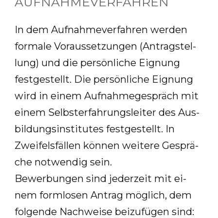
AUFNAHMEVERFAHREN
In dem Auf­nah­me­ver­fah­ren wer­den
for­ma­le Vor­aus­set­zun­gen (An­trag­stel­
lung) und die per­sön­li­che Eig­nung
fest­ge­stellt. Die per­sön­li­che Eig­nung
wird in ei­nem Auf­nah­me­ge­spräch mit
ei­nem Selbst­er­fah­rungs­lei­ter des Aus­
bil­dungs­in­sti­tu­tes fest­ge­stellt. In
Zwei­fels­fäl­len kön­nen wei­te­re Ge­sprä­
che not­wen­dig sein.
Be­wer­bun­gen sind je­der­zeit mit ei­
nem form­lo­sen An­trag mög­lich, dem
fol­gen­de Nach­wei­se bei­zu­fü­gen sind: