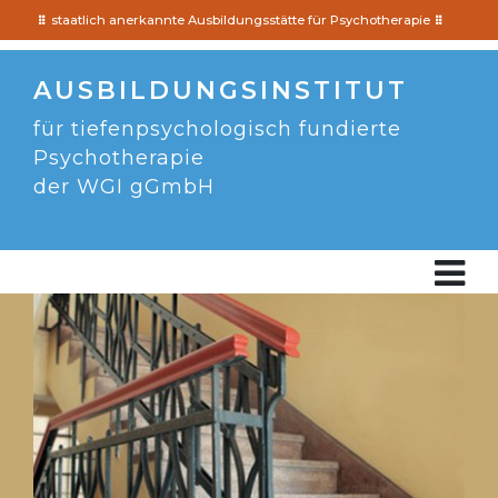
staatlich anerkannte Ausbildungsstätte für Psychotherapie
AUSBILDUNGSINSTITUT
für tiefenpsychologisch fundierte
Psychotherapie
der WGI gGmbH