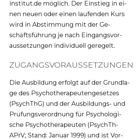
institut.​de
mög­lich. Der Ein­stieg in ei­
nen neu­en oder ei­nen lau­fen­den Kurs
wird in Ab­stim­mung mit der Ge­
schäfts­füh­rung je nach Ein­gangs­vor­
aus­set­zun­gen in­di­vi­du­ell ge­re­gelt.
ZUGANGSVORAUSSETZUNGEN
Die Aus­bil­dung er­folgt auf der Grund­la­
ge des Psy­cho­the­ra­peu­ten­ge­set­zes
(PsychThG) und der Aus­bil­dungs- und
Prü­fungs­ver­ord­nung für Psy­cho­lo­gi­
sche Psy­cho­the­ra­peu­ten (PsychTh-
APrV; Stand: Ja­nu­ar 1999) und ist Vor­