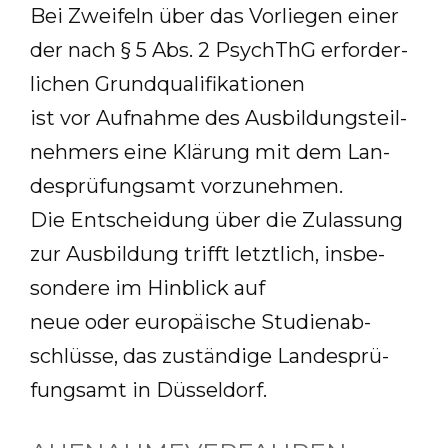
Bei Zwei­feln über das Vor­lie­gen ei­ner
der nach § 5 Abs. 2 PsychThG er­for­der­
li­chen Grund­qua­li­fi­ka­tio­nen
ist vor Auf­nah­me des Aus­bil­dungs­teil­
neh­mers ei­ne Klä­rung mit dem Lan­
des­prü­fungs­amt vor­zu­neh­men.
Die Ent­schei­dung über die Zu­las­sung
zur Aus­bil­dung trifft letzt­lich, ins­be­
son­de­re im Hin­blick auf
neue oder eu­ro­päi­sche Stu­di­en­ab­
schlüs­se, das zu­stän­di­ge Lan­des­prü­
fungs­amt in Düs­sel­dorf.