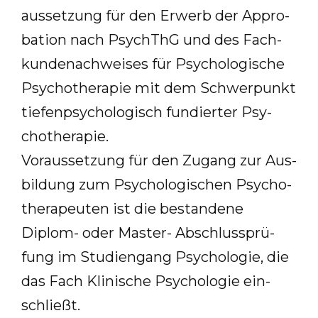
aus­set­zung für den Er­werb der Ap­pro­
ba­ti­on nach PsychThG und des Fach­
kun­de­nach­wei­ses für Psy­cho­lo­gi­sche
Psy­cho­the­ra­pie mit dem Schwer­punkt
tie­fen­psy­cho­lo­gisch fun­dier­ter Psy­
cho­the­ra­pie.
Vor­aus­set­zung für den Zu­gang zur Aus­
bil­dung zum Psy­cho­lo­gi­schen Psy­cho­
the­ra­peu­ten ist die be­stan­de­ne
Di­plom- oder Mas­ter- Ab­schluss­prü­
fung im Stu­di­en­gang Psy­cho­lo­gie, die
das Fach Kli­ni­sche Psy­cho­lo­gie ein­
schließt.