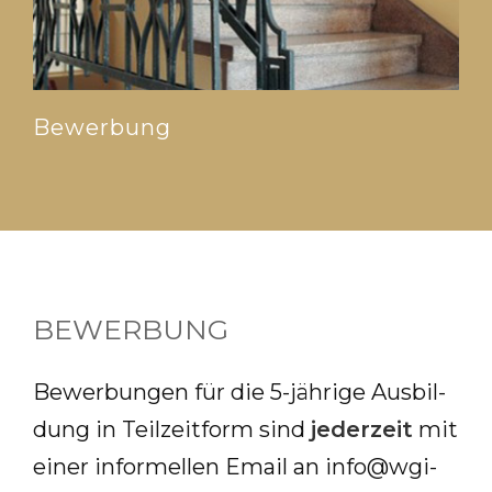
Bewerbung
BEWERBUNG
Be­wer­bun­gen für die 5-jäh­ri­ge Aus­bil­
dung in Teil­zeit­form sind
je­der­zeit
mit
ei­ner in­for­mel­len Email an
info@​wgi-