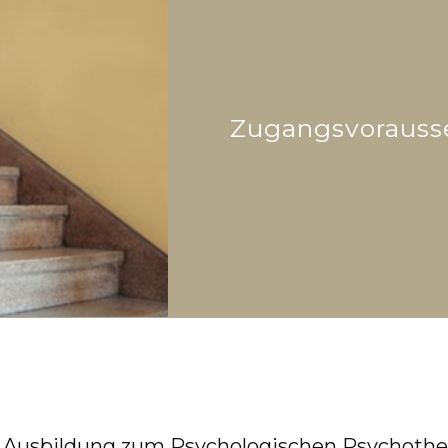
Zugangsvorauss
N
Aus­bil­dung zum Psy­cho­lo­gi­schen Psy­cho­the­r