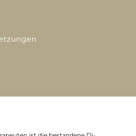
etzungen
a­peu­ten ist die be­stan­de­ne Di­