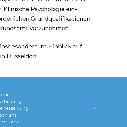
Kli­ni­sche Psy­cho­lo­gie ein­
er­li­chen Grund­qua­li­fi­ka­tio­nen
ü­fungs­amt vor­zu­neh­men.
ins­be­son­de­re im Hin­blick auf
in Düs­sel­dorf.
ome
usbildung
eiterbildung
ber uns
mbulanz