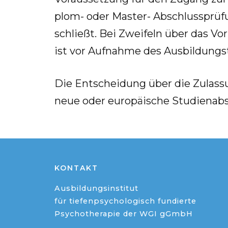
plom- oder Mas­ter- Ab­schluss­prü­fu
schließt. Bei Zwei­feln über das Vor­l
ist vor Auf­nah­me des Aus­bil­dungs
Die Ent­schei­dung über die Zu­las­sun
neue oder eu­ro­päi­sche Stu­di­en­ab­
KONTAKT
Ausbildungsinstitut
für tiefenpsychologisch fundierte
Psychotherapie der WGI gGmbH