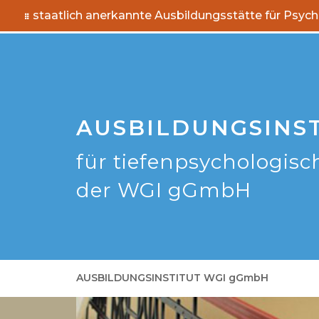
staatlich anerkannte Ausbildungsstätte für Psyc
AUSBILDUNGSINS
für tiefenpsychologisc
der WGI gGmbH
AUSBILDUNGSINSTITUT WGI gGmbH