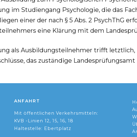
ng im Stu­di­en­gang Psy­cho­lo­gie, die das Fach 
ie­gen ei­ner der nach § 5 Abs. 2 PsychThG er­for­d
­teil­neh­mers ei­ne Klä­rung mit dem Lan­des­pr
g als Aus­bil­dungs­teil­neh­mer trifft letzt­lich, 
schlüs­se, das zu­stän­di­ge Lan­des­prü­fungs­amt 
ANFAHRT
H
A
Mit öffentlichen Verkehrsmitteln:
W
KVB -Linien 12, 15, 16, 18
Ü
Haltestelle: Ebertplatz
A