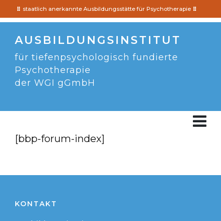
staatlich anerkannte Ausbildungsstätte für Psychotherapie
AUSBILDUNGSINSTITUT
für tiefenpsychologisch fundierte
Psychotherapie
der WGI gGmbH
[bbp-fo­rum-in­dex]
KONTAKT