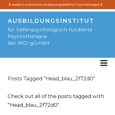
staatlich anerkannte Ausbildungsstätte für Psychotherapie
AUSBILDUNGSINSTITUT
für tiefenpsychologisch fundierte
Psychotherapie
der WGI gGmbH
Posts Tagged "Head_blau_2f72d0"
Check out all of the posts tagged with
"Head_blau_2f72d0".