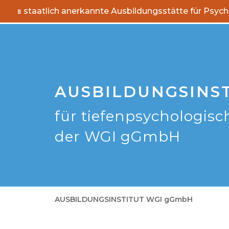
staatlich anerkannte Ausbildungsstätte für Psyc
AUSBILDUNGSINS
für tiefenpsychologisc
der WGI gGmbH
AUSBILDUNGSINSTITUT WGI gGmbH