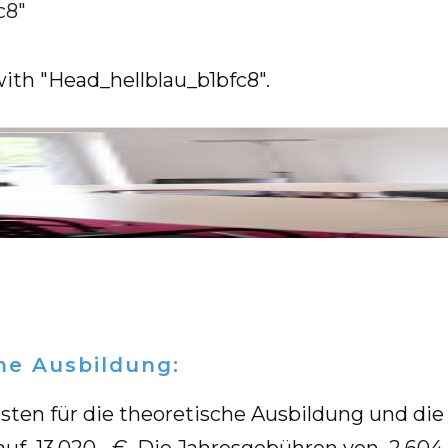
c8"
with "Head_hellblau_b1bfc8".
che Ausbildung:
­ten für die theo­re­ti­sche Aus­bil­dung und die k
auf 13.020,- €. Die Jah­res­ge­büh­ren von 2.604,- 