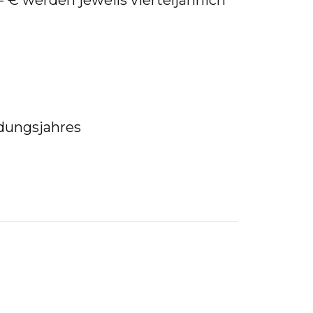
­dungs­jah­res