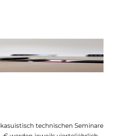
a­su­is­tisch tech­ni­schen Se­mi­na­re
€ wer­den je­weils vier­tel­jähr­lich