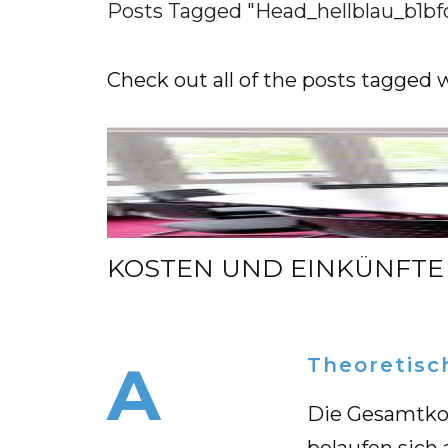
Posts Tagged "Head_hellblau_b1bf
Check out all of the posts tagged 
KOSTEN UND EINKÜNFTE
A Theoretis
Die Ge­samt­kos
be­lau­fen sich 