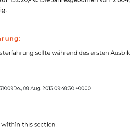
ig.
ahrung:
st­er­fah­rung soll­te wäh­rend des ers­ten Aus­bil
5531009Do., 08 Aug. 2013 09:48:30 +0000
within this section.