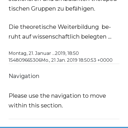
ti­schen Grup­pen zu be­fä­hi­gen.
Die theo­re­ti­sche Wei­ter­bil­dung be­
ruht auf wis­sen­schaft­lich be­leg­ten …
Montag, 21. Januar ...2019, 18:50
154809665306Mo., 21 Jan. 2019 18:50:53 +0000
Navigation
Please use the navigation to move
within this section.