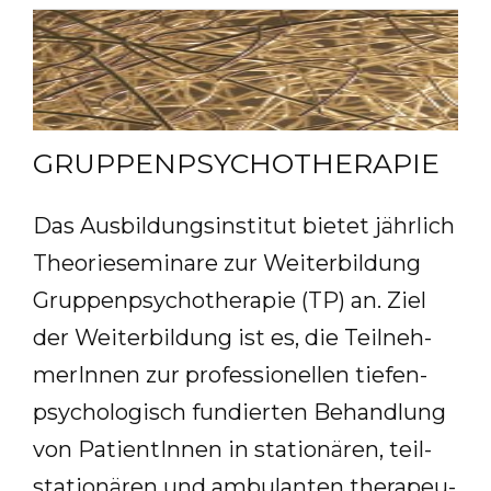
GRUPPENPSYCHOTHERAPIE
Das Aus­bil­dungs­in­sti­tut bie­tet jähr­lich
Theo­rie­se­mi­na­re zur Wei­ter­bil­dung
Grup­pen­psy­cho­the­ra­pie (TP) an. Ziel
der Wei­ter­bil­dung ist es, die Teil­neh­
me­rIn­nen zur pro­fes­sio­nel­len tie­fen­
psy­cho­lo­gisch fun­dier­ten Be­hand­lung
von Pa­ti­en­tIn­nen in sta­tio­nä­ren, teil­
sta­tio­nä­ren und am­bu­lan­ten the­ra­peu­