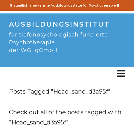
staatlich anerkannte Ausbildungsstätte für Psychotherapie
AUSBILDUNGSINSTITUT
für tiefenpsychologisch fundierte
Psychotherapie
der WGI gGmbH
Posts Tagged "Head_sand_d3a95f"
Check out all of the posts tagged with
"Head_sand_d3a95f".